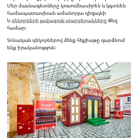
Մեր
մասնագետները
կուսումնասիրեն
և
կգտնեն
համապատասխան
ամանորյա
դիզայնի
և
դեկորների լավագույն տարբերակները
Ձեզ
համար
:
Տոնական
դեկորներով
մենք
հեքիաթը
դարձնում
ենք
իրականություն
: