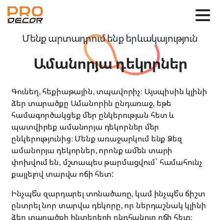
Մենք
արտադրում
ենք
երևակայություն
Ամանորյա
դեկորներ
Գունեղ
,
հեքիաթային
,
տպավորիչ։
Այսպիսին
կլինի
ձեր
տարածքը
Ամանորին
ընդառաջ
,
եթե
համագործակցեք
մեր
ընկերության
հետ
և
պատվիրեք ամանորյա դեկորներ մեր
ընկերությունից։ Մենք
առաջարկում
ենք
Ձեզ
ամանորյա
դեկորներ
,
որոնք
ամեն
տարի
փոխվում
են
,
մշտապես
թարմացվում
`
համահունչ
քայլելով
տարվա
ոճի
հետ
:
Ինչպե՞ս
զարդարել
տոնածառը
,
կամ
ինչպե՞ս
ճիշտ
ընտրել
նոր
տարվա
դեկորը
,
որ
ներդաշնակ
կլինի
ձեր
տարածքի
ինտերերի
ընդհանուր
ոճի
հետ։